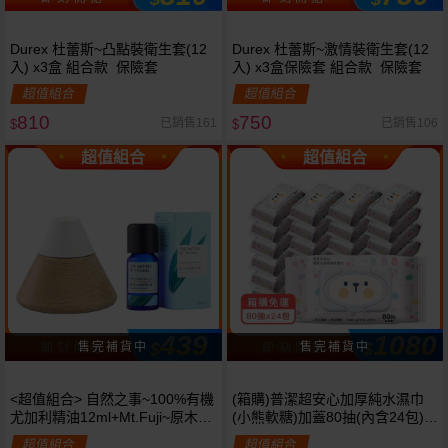
Durex 杜蕾斯~凸點裝衛生套(12
Durex 杜蕾斯~激情裝衛生套(12
入) x3盒 組合款 保險套
入) x3盒保險套 組合款 保險套
超值組合
超值組合
810
750
已銷售161
已銷售106
$
$
超值組合
超值組合
439
1080
$
$
即 刻 開 搶
即 刻 開 搶
<超值組合> 自然之事~100%有機
(箱購)普潔超安心加厚純水濕巾
尤加利精油12ml+Mt.Fuji~原木雪
(小熊軟糖)加蓋80抽(內含24包)限
山擴香石 組合款
宅配
超值組合
超值組合