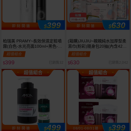
399
630
$
$
即 刻 開 搶
即 刻 開 搶
柏瑞美 PRAMY~長效保濕定粧噴
(箱購)JIUJIU~親親純水加厚型柔
霧(白色-水光亮面100ml+黑色-柔
濕巾(粉彩)隨身包20抽(內含42包)
焦霧面30ml) 組合款《官方正
限宅配
超值組合
超值組合
品》
399
630
已銷售32
已銷售2,042
$
$
超值組合
超值組合
499
399
$
$
即 刻 開 搶
08/01-08/31搶