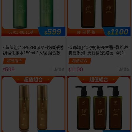
599
1100
$
$
08/01-08/11搶
即 刻 開 搶
<超值組合>PEZRI派翠~煥顏淨透
<超值組合>(寄)哿長生醫~髮絡密
調理化妝水150ml 2入組 組合款
養髮系列_洗髮精(髮絡密_淨)2入
組 組合款
超值組合
超值組合
599
1100
已銷售8
已銷售5
$
$
超值組合
超值組合