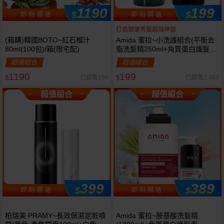
1190
199
$
$
即 刻 開 搶
即 刻 開 搶
打造健康秀髮超強神器
(箱購)韓國BOTO~紅石榴汁
Amida 蜜拉~小洗護組合(平衡去
80ml(100包)/箱(限宅配)
脂洗髮精250ml+角質蛋白護髮素
250ml)
超值組合
超值組合
1190
199
已銷售166
已銷售2,483
$
$
超值組合
超值組合
399
389
$
$
即 刻 開 搶
即 刻 開 搶
柏瑞美 PRAMY~長效保濕定粧噴
Amida 蜜拉~胺基酸洗髮精