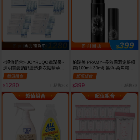
1280
399
$
$
即 刻 開 搶
即 刻 開 搶
<超值組合> JOYRUQO嬌潤泉~
柏瑞美 PRAMY~長效保濕定粧噴
透明質酸鈉舒緩透潤次拋精華液
霧(100ml+30ml) 黑色-柔焦霧面
(1.5ml*30支入)大盒裝*2+
組合款《官方正品》
超值組合
超值組合
(1.5ml*5支入)小盒裝*6 組合款
1280
399
已銷售268
已銷售89
$
$
超值組合
超值組合