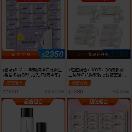
2350
1280
$
$
即 刻 開 搶
即 刻 開 搶
(箱購)JIUJIU~親親純淨涼感衛生
<超值組合> JOYRUQO嬌潤泉~
棉(量多加長型)72入/箱(限宅配)
二裂酵母抗皺緊致淡紋精華液
(1.5ml*30支入)大盒裝*2+
超值組合
超值組合
(1.5ml*5支入)小盒裝*6 組合款
2350
1280
已銷售2,005
已銷售606
$
$
超值組合
超值組合