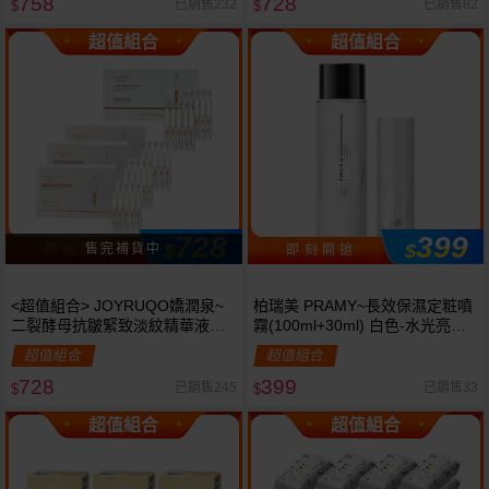
758
728
已銷售232
已銷售82
$
$
超值組合
超值組合
728
399
$
$
即 刻 開 搶
即 刻 開 搶
<超值組合> JOYRUQO嬌潤泉~
柏瑞美 PRAMY~長效保濕定粧噴
二裂酵母抗皺緊致淡紋精華液
霧(100ml+30ml) 白色-水光亮面
(1.5ml*30支入)大盒裝+(1.5ml*5
組合款《官方正品》
超值組合
超值組合
支入)小盒裝*3 組合款
728
399
已銷售245
已銷售33
$
$
超值組合
超值組合