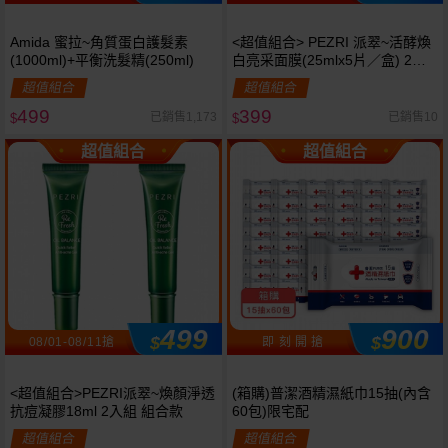
Amida 蜜拉~角質蛋白護髮素
<超值組合> PEZRI 派翠~活酵煥
(1000ml)+平衡洗髮精(250ml)
白亮采面膜(25mlx5片／盒) 2入
組 組合款
超值組合
超值組合
499
399
已銷售1,173
已銷售10
$
$
超值組合
超值組合
499
900
$
$
08/01-08/11搶
即 刻 開 搶
<超值組合>PEZRI派翠~煥顏淨透
(箱購)普潔酒精濕紙巾15抽(內含
抗痘凝膠18ml 2入組 組合款
60包)限宅配
超值組合
超值組合