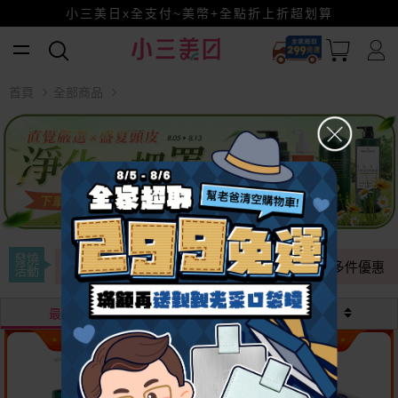
小三美日x全支付~美幣+全點折上折超划算
賺美幣~換好禮~立即換GO~
首頁
全部商品
發燒
NG出清
任選組合
全年最低
多件優惠
活動
最熱銷
最新
價格
超值組合
超值組合