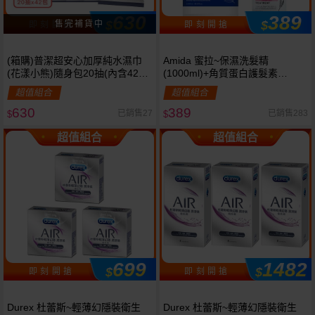
630
389
$
$
即 刻 開 搶
即 刻 開 搶
(箱購)普潔超安心加厚純水濕巾
Amida 蜜拉~保濕洗髮精
(花漾小熊)隨身包20抽(內含42包)
(1000ml)+角質蛋白護髮素
限宅配
(250ml)
超值組合
超值組合
630
389
已銷售27
已銷售283
$
$
超值組合
超值組合
699
1482
$
$
即 刻 開 搶
即 刻 開 搶
Durex 杜蕾斯~輕薄幻隱裝衛生
Durex 杜蕾斯~輕薄幻隱裝衛生