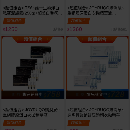
<超值組合> TS6~護一生極淨白
<超值組合> JOYRUQO嬌潤泉~
私密潔膚露(250g)+超美白香氛誘
重組膠原蛋白次拋精華液
霜(120g) 組合款
(1.5ml*30支入)大盒裝*2+
超值組合
超值組合
(1.5ml*5支入)小盒裝*6 組合款
1250
1360
已銷售9
已銷售561
$
$
超值組合
超值組合
758
728
$
$
即 刻 開 搶
即 刻 開 搶
<超值組合> JOYRUQO嬌潤泉~
<超值組合> JOYRUQO嬌潤泉~
重組膠原蛋白次拋精華液
透明質酸鈉舒緩透潤次拋精華液
(1.5ml*30支入)大盒裝+(1.5ml*5
(1.5ml*30支入)大盒裝+(1.5ml*5
超值組合
超值組合
支入)小盒裝*3 組合款
支入)小盒裝*3 組合款