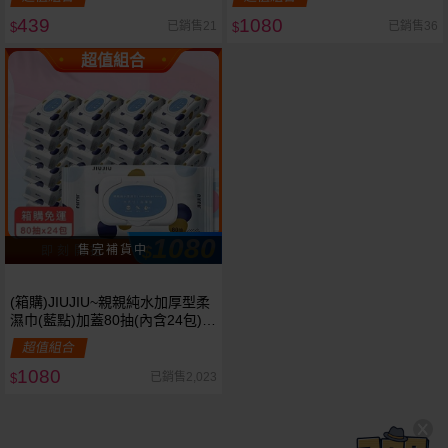
439
1080
已銷售21
已銷售36
$
$
超值組合
1080
$
即 刻 開 搶
(箱購)JIUJIU~親親純水加厚型柔
濕巾(藍點)加蓋80抽(內含24包)限
宅配
超值組合
1080
已銷售2,023
$