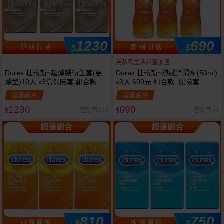
1230
690
$
$
即 刻 開 搶
即 刻 開 搶
為私密生活甜蜜加溫
Durex 杜蕾斯~超薄裝衛生套(更
Durex 杜蕾斯~熱感潤滑劑(50ml)
薄型)10入 x3盒保險套 組合款 保
x3入 690元 組合款 保險套
險套
超值組合
超值組合
1230
690
已銷售233
已銷售74
$
$
超值組合
超值組合
810
750
$
$
即 刻 開 搶
即 刻 開 搶