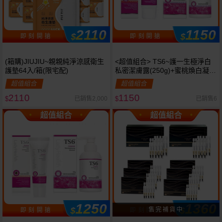
2110
1150
$
$
即 刻 開 搶
即 刻 開 搶
(箱購)JIUJIU~親親純淨涼感衛生
<超值組合> TS6~護一生極淨白
護墊64入/箱(限宅配)
私密潔膚露(250g)+蜜桃煥白凝膠
(45g) 組合款
超值組合
超值組合
2110
1150
已銷售2,000
已銷售6
$
$
超值組合
超值組合
1250
1360
$
$
即 刻 開 搶
即 刻 開 搶