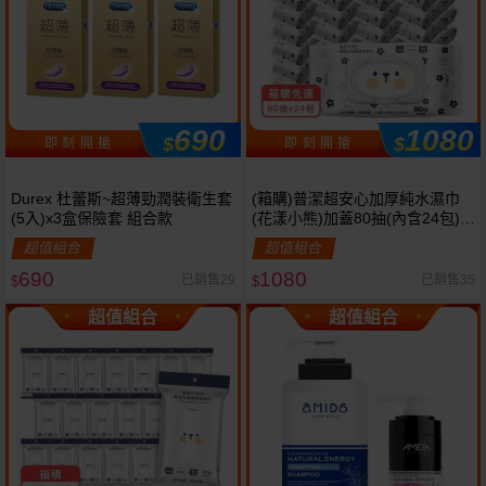
690
1080
$
$
即 刻 開 搶
即 刻 開 搶
Durex 杜蕾斯~超薄勁潤裝衛生套
(箱購)普潔超安心加厚純水濕巾
(5入)x3盒保險套 組合款
(花漾小熊)加蓋80抽(內含24包)限
宅配
超值組合
超值組合
690
1080
已銷售29
已銷售35
$
$
超值組合
超值組合