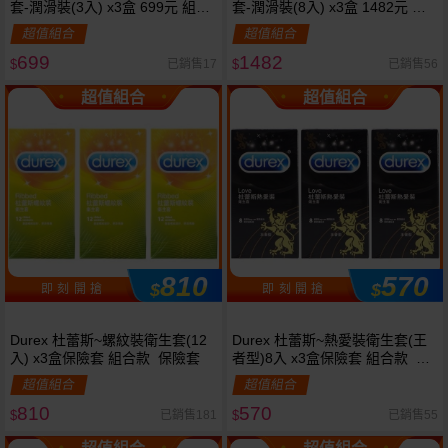
套-潤滑裝(3入) x3盒 699元 組合
套-潤滑裝(8入) x3盒 1482元 組
款 保險套
合D287648】保險套
超值組合
超值組合
699
1482
已銷售17
已銷售56
$
$
超值組合
超值組合
810
570
$
$
即 刻 開 搶
即 刻 開 搶
Durex 杜蕾斯~螺紋裝衛生套(12
Durex 杜蕾斯~熱愛裝衛生套(王
入) x3盒保險套 組合款 保險套
者型)8入 x3盒保險套 組合款 保
險套
超值組合
超值組合
810
570
已銷售181
已銷售55
$
$