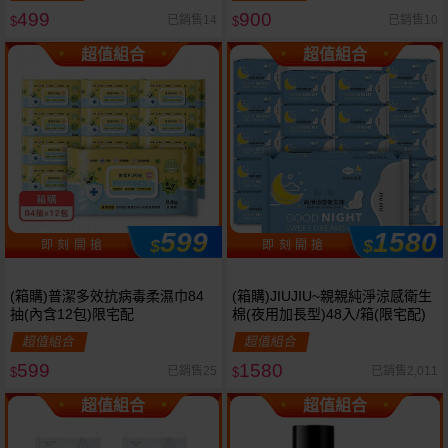
499
900
已銷售14
已銷售10
$
$
超值組合
超值組合
599
1580
$
$
即 刻 開 搶
即 刻 開 搶
(箱購)普潔多效抗病毒柔濕巾84
(箱購)JIUJIU~親親純淨涼感衛生
抽(內含12包)限宅配
棉(夜用加長型)48入/箱(限宅配)
超值組合
超值組合
599
1580
已銷售25
已銷售2,011
$
$
超值組合
超值組合