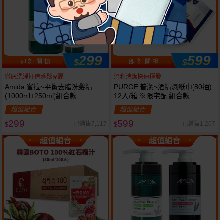
299
599
$
$
即 刻 開 搶
即 刻 開 搶
徹底洗淨打造蓬鬆亮麗
溫和清潔快速揮發
Amida 蜜拉~平衡去脂洗髮精
PURGE 普潔~酒精濕紙巾(80抽)
(1000ml+250ml)組合款
12入/箱 ※限宅配 組合款
超值組合
超值組合
299
599
已銷售7,117
已銷售1,207
$
$
超值組合
超值組合