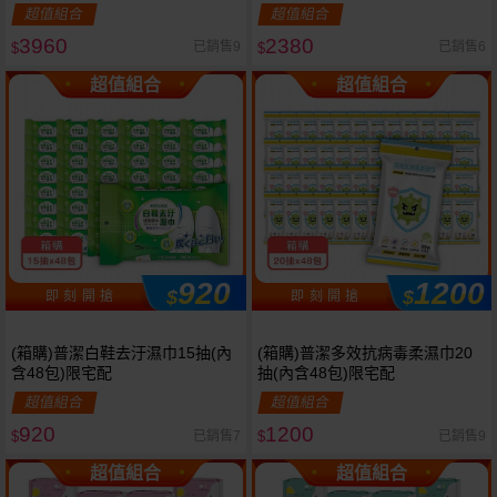
合款
宅配
超值組合
超值組合
3960
2380
已銷售9
已銷售6
$
$
超值組合
超值組合
920
1200
$
$
即 刻 開 搶
即 刻 開 搶
(箱購)普潔白鞋去汙濕巾15抽(內
(箱購)普潔多效抗病毒柔濕巾20
含48包)限宅配
抽(內含48包)限宅配
超值組合
超值組合
920
1200
已銷售7
已銷售9
$
$
超值組合
超值組合