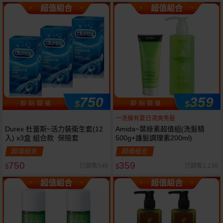
超值組合
超值組合
750
359
$
$
即 刻 開 搶
即 刻 開 搶
一洗擁有夏日清爽秀髮
Durex 杜蕾斯~活力裝衛生套(12
Amida~葉綠素超值組(洗髮精
入) x3盒 組合款 保險套
500g+護髮調理素200ml)
超值組合
超值組合
750
359
已銷售548
已銷售1,236
$
$
超值組合
超值組合