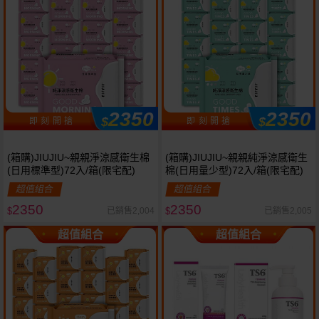
2350
2350
$
$
即 刻 開 搶
即 刻 開 搶
(箱購)JIUJIU~親親淨涼感衛生棉
(箱購)JIUJIU~親親純淨涼感衛生
(日用標準型)72入/箱(限宅配)
棉(日用量少型)72入/箱(限宅配)
超值組合
超值組合
2350
2350
已銷售2,004
已銷售2,005
$
$
超值組合
超值組合