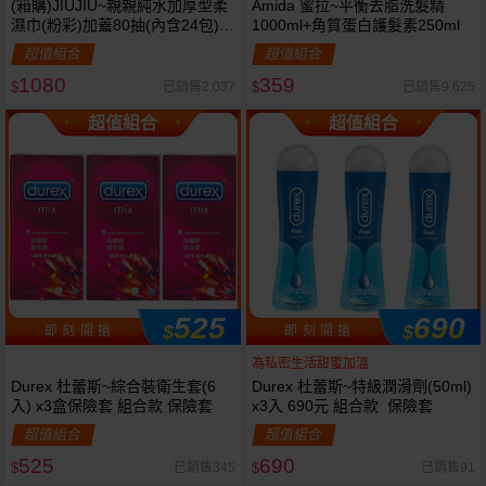
(箱購)JIUJIU~親親純水加厚型柔
Amida 蜜拉~平衡去脂洗髮精
濕巾(粉彩)加蓋80抽(內含24包)限
1000ml+角質蛋白護髮素250ml
宅配
超值組合
超值組合
1080
359
已銷售2,037
已銷售9,625
$
$
超值組合
超值組合
525
690
$
$
即 刻 開 搶
即 刻 開 搶
為私密生活甜蜜加溫
Durex 杜蕾斯~綜合裝衛生套(6
Durex 杜蕾斯~特級潤滑劑(50ml)
入) x3盒保險套 組合款 保險套
x3入 690元 組合款 保險套
超值組合
超值組合
525
690
已銷售345
已銷售91
$
$