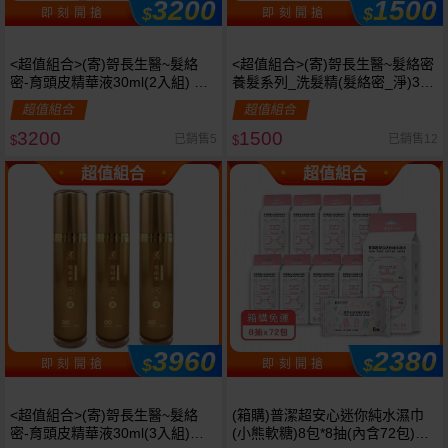
3200
1500
$
$
即 刻 開 搶
即 刻 開 搶
<超值組合>(寄)哿長生醫~髮絡
<超值組合>(寄)哿長生醫~髮絡密
密-育頭皮精華液30ml(2入組) 組
養髮系列_洗髮精(髮絡密_淨)3入
合款
組 組合款
超值組合
超值組合
3200
1500
已銷售5
已銷售12
$
$
超值組合
超值組合
3960
2380
$
$
即 刻 開 搶
即 刻 開 搶
<超值組合>(寄)哿長生醫~髮絡
(箱購)普潔超安心迷你純水濕巾
密-育頭皮精華液30ml(3入組)組
(小熊軟糖)8包*8抽(內含72包)限