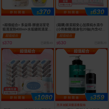
370
630
$
$
即 刻 開 搶
即 刻 開 搶
<超值組合> 多益得-酵速浴室皂
(箱購)普潔超安心加厚純水濕巾
垢清潔劑400ml+水垢鏽斑清潔劑
(小熊軟糖)隨身包20抽(內含42包)
250g 組合款
限宅配
超值組合
超值組合
370
630
已銷售49
已銷售20
$
$
超值組合
超值組合
1080
359
$
$
即 刻 開 搶
即 刻 開 搶
洗淨油膩深層滋養髮絲