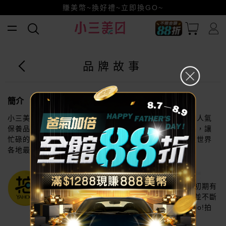
小三美日x全支付~美幣+全點折上折超划算
賺美幣~換好禮~立即換GO~
品牌故事
簡介
小三美日主打平價便利的美妝通路平台，網羅各國優質的人氣
保養品，以最優惠的批發價格販售各國最新保養、彩妝品，讓
忙碌的您，輕鬆享受由內而外的完美呵護，並可立即掌握世界
各地最新的美妝訊息，天天都能體驗不同的美麗秘密。
2006
許書林與許婕穎兄妹開始成立專業賣場，以初期有
限的產線投入市場後，努力掌握消費者需求並不斷
擴充產品線，讓公司規模日漸壯大，在Yahoo!拍
賣商店中嶄露頭角。