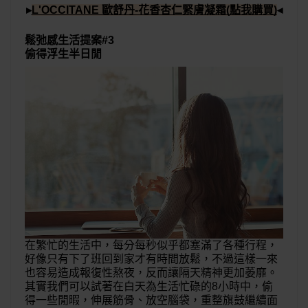
▸
L'OCCITANE 歐舒丹-花香杏仁緊膚凝霜(點我購買)
◂
鬆弛感生活提案#3
偷得浮生半日閒
在繁忙的生活中，每分每秒似乎都塞滿了各種行程，
好像只有下了班回到家才有時間放鬆，不過這樣一來
也容易造成報復性熬夜，反而讓隔天精神更加萎靡。
其實我們可以試著在白天為生活忙碌的8小時中，偷
得一些閒暇，伸展筋骨、放空腦袋，重整旗鼓繼續面