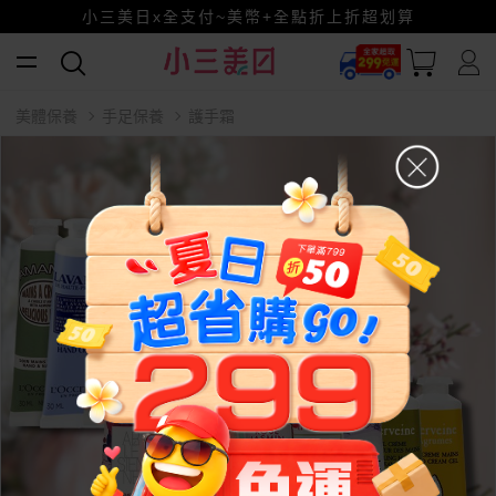
小三美日x全支付~美幣+全點折上折超划算
賺美幣~換好禮~立即換GO~
美體保養
手足保養
護手霜