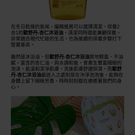
在冬日乾燥的氣候，編輯推薦可以選擇清潔、保養2
合1的
歐舒丹-杏仁沐浴油
，清潔同時還能兼顧保養，
非常適合現代忙碌的生活，也為後續的保養步驟打下
堅實基底。
雖然是沐浴油，但
歐舒丹-杏仁沐浴油
質地輕盈、不油
膩，富含的杏仁油，與水調和後，會產生豐富細緻的
泡沫，能溫和潔淨肌膚，洗後肌膚舒適保濕，而
歐舒
丹-杏仁沐浴油
最迷人之處則是在沖淨泡泡後，能夠在
身體上留下細緻芳香，時時刻刻都在療癒著我們的身
心。