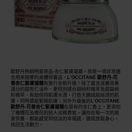
歐舒丹熱銷明星商品-杏仁緊膚凝霜，就是一項非常適
合用來按摩的身體保養品，
L'OCCITANE 歐舒丹-花
香杏仁緊膚凝霜
有進行全新升級！除了富含滋養效果
滿分的甜杏仁油外，更特別揉合胡桃籽精萃及甜扁桃
籽精萃，有助保持肌膚水潤，打造天鵝絨般絲滑的肌
膚，同時還能緊緻肌膚；另外升級後的
L'OCCITANE 
歐舒丹-花香杏仁緊膚凝霜
在原有的杏仁香上，更添加
了橄欖花及橙花的迷人淡雅香氣，讓你在每一次的居
家保養，都能感受到恬淡的幸福感，徹底放鬆身心，
找回生活動力。