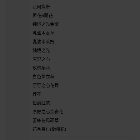
亞爾緞帶
橙花&蘭花
純境之光金燦
乳油木香草
乳油木萊姆
純境之光
原野之心
玫瑰茉莉
白色薰衣草
原野之心花舞
桂花
伯爵紅茶
原野之心金雀花
蕾絲花馬鞭草
花香杏仁(橄欖花)