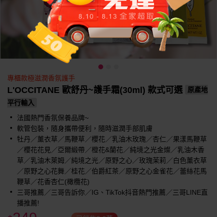
專櫃款極滋潤香氛護手
L'OCCITANE 歐舒丹~護手霜(30ml) 款式可選
原產地
平行輸入
法國熱門香氛保養品牌~
軟管包裝，隨身攜帶便利，隨時滋潤手部肌膚
牡丹／薰衣草／馬鞭草／櫻花／乳油木玫瑰／杏仁／果漾馬鞭草
／櫻花花見／亞爾緞帶／橙花&蘭花／純境之光金燦／乳油木香
草／乳油木萊姆／純境之光／原野之心／玫瑰茉莉／白色薰衣草
／原野之心花舞／桂花／伯爵紅茶／原野之心金雀花／蕾絲花馬
鞭草／花香杏仁(橄欖花)
三哥推薦／三哥告訴你／IG、TikTok抖音熱門推薦／三哥LINE直
播推薦!