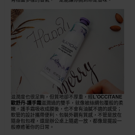
滋潤度也很足夠，但質地卻不厚重，經
L'OCCITANE 
歐舒丹-護手霜
滋潤過的雙手，就像被絲綢包覆般的柔
嫩，護手霜吸收成膜後，也不會有油膩不適的感受；
軟管的設計攜帶便利、包裝外觀有質感，不管是放在
隨身包包裡，還是辦公桌上隨處一放，都像是擺設一
般療癒著你的日常。