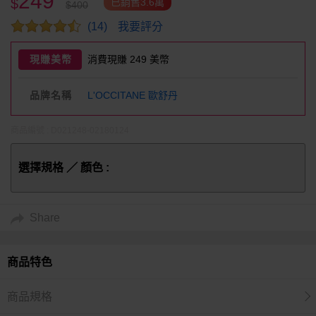
249
$
已銷售3.6萬
$400
我要評分
(14)
現賺美幣
消費現賺 249 美幣
品牌名稱
L'OCCITANE 歐舒丹
商品編號 : D021248-02180124
選擇規格 ／ 顏色 :
Share
商品特色
商品規格