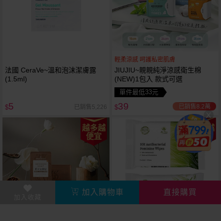
輕柔涼感 呵護私密肌膚
法國 CeraVe~溫和泡沫潔膚露
JIUJIU~親親純淨涼感衛生棉
(1.5ml)
(NEW)1包入 款式可選
單件最低33元
5
39
已銷售8.2萬
已銷售5,226
$
$
越多越
越多越
便宜
便宜
加入購物車
直接購買
加入收藏