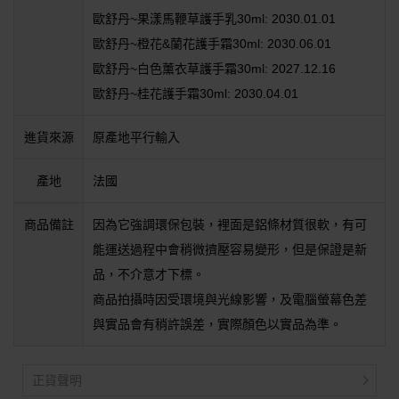
歐舒丹~果漾馬鞭草護手乳30ml: 2030.01.01
歐舒丹~橙花&蘭花護手霜30ml: 2030.06.01
歐舒丹~白色薰衣草護手霜30ml: 2027.12.16
歐舒丹~桂花護手霜30ml: 2030.04.01
進貨來源
原產地平行輸入
產地
法國
商品備註
因為它強調環保包裝，裡面是鋁條材質很軟，有可
能運送過程中會稍微擠壓容易變形，但是保證是新
品，不介意才下標。
商品拍攝時因受環境與光線影響，及電腦螢幕色差
與實品會有稍許誤差，實際顏色以實品為準。
正貨聲明