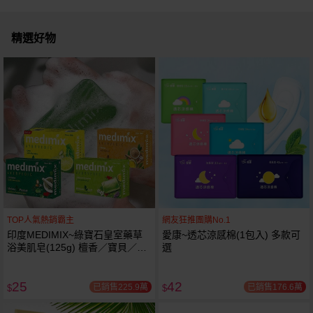
精選好物
TOP人氣熱銷霸主
網友狂推團購No.1
印度MEDIMIX~綠寶石皇室藥草
愛康~透芯涼感棉(1包入) 多款可
浴美肌皂(125g) 檀香／寶貝／草
選
本／萊姆蘆薈 款式可選
25
42
已銷售225.9萬
已銷售176.6萬
$
$