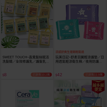
涼感舒爽生理期輕鬆過
SWEET TOUCH~直覺髮絲賦活
玩美日記~舒柔羽翼輕涼護墊／日
洗髮精／全效修護乳／護髮乳／
用透氣輕涼衛生棉／夜用防護輕
護髮膜／香水洗髮精／香水沐浴
涼衛生棉(1包入) 3款可選
露(15ml) 款式可選
8
42
已銷售10.2萬
已銷售11.9萬
$
$
越多越
便宜