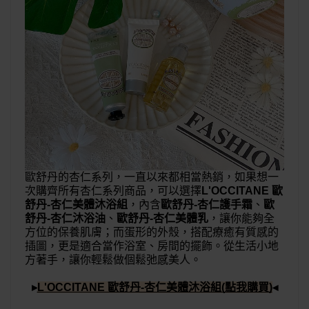
歐舒丹的杏仁系列，一直以來都相當熱銷，如果想一
次購齊所有杏仁系列商品，可以選擇
L'OCCITANE 歐
舒丹-杏仁美體沐浴組
，內含
歐舒丹-杏仁護手霜
、
歐
舒丹-杏仁沐浴油
、
歐舒丹-杏仁美體乳
，讓你能夠全
方位的保養肌膚；而蛋形的外殼，搭配療癒有質感的
插圖，更是適合當作浴室、房間的擺飾。從生活小地
方著手，讓你輕鬆做個鬆弛感美人。
▸
L'OCCITANE 歐舒丹-杏仁美體沐浴組(點我購買)
◂