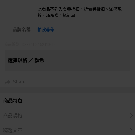
此商品不列入會員折扣、折價券折扣、滿額現
折、滿額贈門檻計算
品牌名稱
帕波爺爺
商品編號 : D833110-15211369
選擇規格 ／ 顏色 :
Share
商品特色
商品規格
精選文章