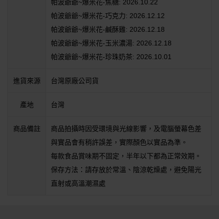
帕波爺爺~爆米花-焦糖: 2026.10.22
帕波爺爺~爆米花-巧克力: 2026.12.12
帕波爺爺~爆米花-鹹酥雞: 2026.12.18
帕波爺爺~爆米花-玉米濃湯: 2026.12.18
帕波爺爺~爆米花-珍珠奶茶: 2026.10.01
進貨來源
台灣原廠公司貨
產地
台灣
商品備註
商品拍攝時因受環境與光線影響，及電腦螢幕色差
與實品會有稍許誤差，實際顏色以實品為準。
每款食品賞味期不固定，半年以下都為正常效期。
保存方法：請存放於常溫、陰涼乾燥處，避免陽光
直射或高溫潮濕處