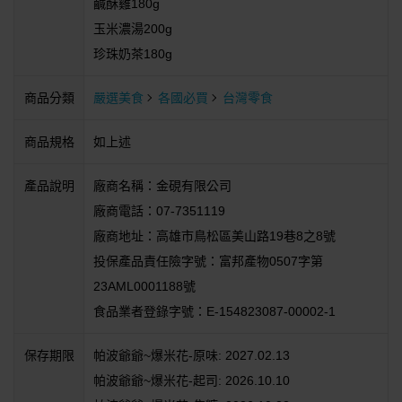
鹹酥雞180g
玉米濃湯200g
珍珠奶茶180g
商品分類
嚴選美食
各國必買
台灣零食
商品規格
如上述
產品說明
廠商名稱：金硯有限公司
廠商電話：07-7351119
廠商地址：高雄市鳥松區美山路19巷8之8號
投保產品責任險字號：富邦產物0507字第
23AML0001188號
食品業者登錄字號：E-154823087-00002-1
保存期限
帕波爺爺~爆米花-原味: 2027.02.13
帕波爺爺~爆米花-起司: 2026.10.10