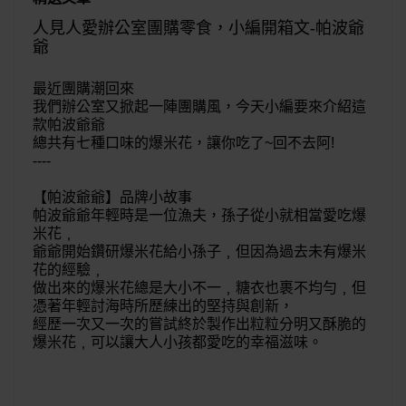
人見人愛辦公室團購零食，小編開箱文-帕波爺
爺
最近團購潮回來
我們辦公室又掀起一陣團購風，今天小編要來介紹這
款帕波爺爺
總共有七種口味的爆米花，讓你吃了~回不去阿!
----
【帕波爺爺】品牌小故事
帕波爺爺年輕時是一位漁夫，孫子從小就相當愛吃爆
米花﹐
爺爺開始鑽研爆米花給小孫子﹐但因為過去未有爆米
花的經驗﹐
做出來的爆米花總是大小不一﹐糖衣也裹不均勻﹐但
憑著年輕討海時所歷練出的堅持與創新，
經歷一次又一次的嘗試終於製作出粒粒分明又酥脆的
爆米花﹐可以讓大人小孩都愛吃的幸福滋味。