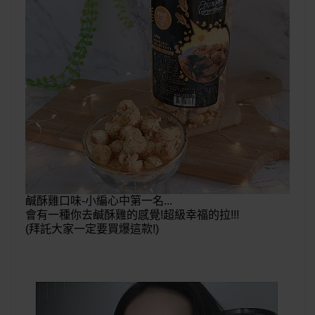
鹹酥雞口味-小編心中第一名...
會有一種你去鹹酥雞的感覺!超級幸福的拉!!!
(拜託大家一定要買爆這款!)