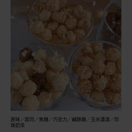
原味／起司／焦糖／巧克力／鹹酥雞／玉米濃湯／珍
珠奶茶