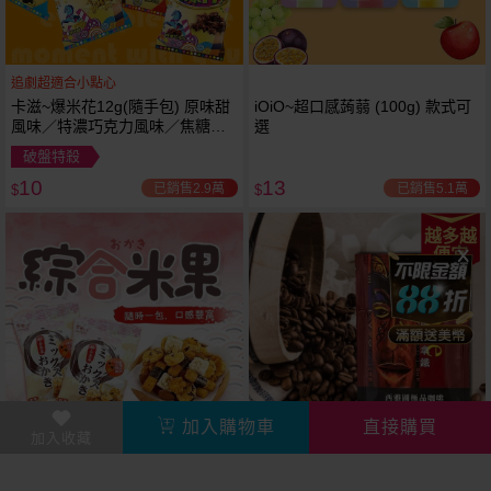
追劇超適合小點心
卡滋~爆米花12g(隨手包) 原味甜
iOiO~超口感蒟蒻 (100g) 款式可
風味／特濃巧克力風味／焦糖牛
選
奶風味／經典鹹甜風味 款式可選
破盤特殺
10
13
已銷售2.9萬
已銷售5.1萬
$
$
越多越
便宜
加入購物車
直接購買
加入收藏
隨時一包，口感豐富超酥脆
上班快速來一杯即沖拿鐵