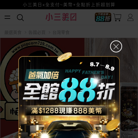
小三美日x全支付~美幣+全點折上折超划算
賺美幣~換好禮~立即換GO~
嚴選美食
各國必買
台灣零食