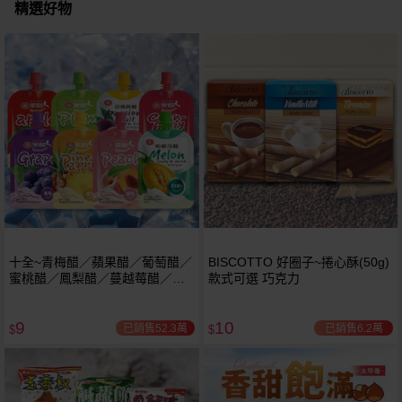
精選好物
十全~青梅醋／蘋果醋／葡萄醋／
BISCOTTO 好圈子~捲心酥(50g)
蜜桃醋／鳳梨醋／蔓越莓醋／百
款式可選 巧克力
香果醋 / 哈密瓜醋飲料(100ml) 款
式可選
9
10
已銷售52.3萬
已銷售6.2萬
$
$