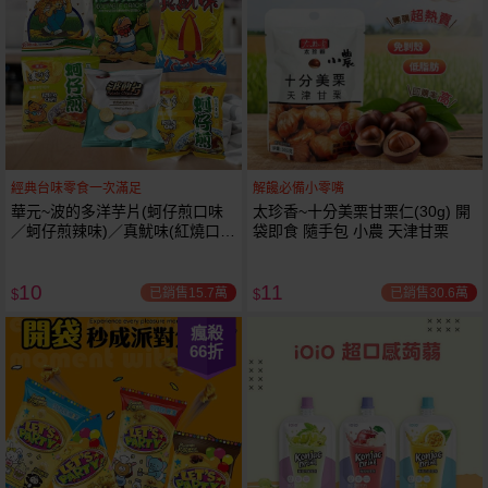
經典台味零食一次滿足
解饞必備小零嘴
華元~波的多洋芋片(蚵仔煎口味
太珍香~十分美栗甘栗仁(30g) 開
／蚵仔煎辣味)／真魷味(紅燒口
袋即食 隨手包 小農 天津甘栗
味)／鹹酥餅／玉蜀叔(漢堡口味)
／香煎荷包蛋風味1包入 款式可
10
11
選 小包
已銷售15.7萬
已銷售30.6萬
$
$
瘋殺
66
折