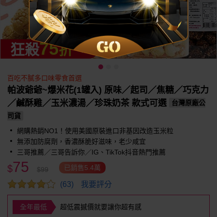
75
狂殺
折
百吃不膩多口味零食首選
帕波爺爺~爆米花(1罐入) 原味／起司／焦糖／巧克力
／鹹酥雞／玉米濃湯／珍珠奶茶 款式可選
台灣原廠公
司貨
網購熱銷NO1！使用美國原裝進口非基因改造玉米粒
無添加防腐劑，香濃酥脆好滋味，老少咸宜
三哥推薦／三哥告訴你／IG、TikTok抖音熱門推薦
75
$
已銷售5.4萬
$99
我要評分
(63)
全年最低
超低震撼價就要讓你超有感